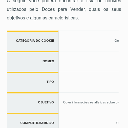
A seguir, você poderá encontrar a lista de cookies
utilizados pelo Doces para Vender, quais os seus
objetivos e algumas características.
Google An
CATEGORIA DO COOKIE
_g
NOMES
_gi
Anál
TIPO
Obter informações estatísticas sobre o uso d
OBJETIVO
Com o G
COMPARTILHAMOS O